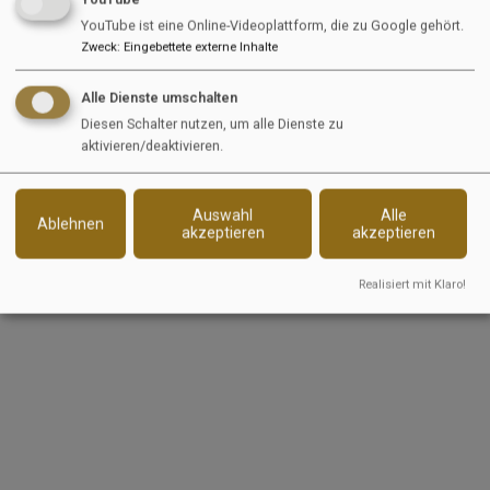
nutzen
YouTube ist eine Online-Videoplattform, die zu Google gehört.
Zweck
:
Eingebettete externe Inhalte
Deine Benefits:
Alle Dienste umschalten
Vollzeit-Praktikum (40 Stunden/Woche)
Diesen Schalter nutzen, um alle Dienste zu
aktivieren/deaktivieren.
Flexibles Arbeiten mit der Möglichkeit,
remote zu arbeiten – idealerweise bist du für
Abstimmungen auch gelegentlich vor Ort
Auswahl
Alle
Ablehnen
Direkte Einblicke in den Aufbau und die
akzeptieren
akzeptieren
Skalierung einer Jobplattform
Viel Eigenverantwortung und
Realisiert mit Klaro!
Gestaltungsspielraum
Ein dynamisches Arbeitsumfeld
Deine Bewerbung:
Wenn du Lust hast, aktiv am Wachstum von
EquiJob mitzuwirken, in einem jungen und