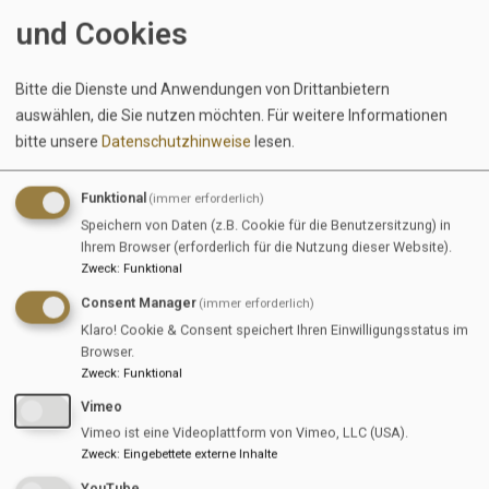
digitalen Plattformen.
und Cookies
Du möchtest verstehen, wie Märkte
entstehen und wie man Produkte erfolgreich
aufbaut – und hast Lust, eigene Ideen
Bitte die Dienste und Anwendungen von Drittanbietern
einzubringen, auszuprobieren und
auswählen, die Sie nutzen möchten.
Für weitere Informationen
datenbasiert zu analysieren
bitte unsere
Datenschutzhinweise
lesen.
Du arbeitest eigenständig, strukturiert und
denkst mit
Funktional
(immer erforderlich)
Du bist kommunikativ und hast Spaß daran,
Speichern von Daten (z.B. Cookie für die Benutzersitzung) in
mit Unternehmen in Kontakt zu treten
Ihrem Browser (erforderlich für die Nutzung dieser Website).
Zweck
:
Funktional
Du bist kommunikativ, gehst gerne auf
Unternehmen zu und kommunizierst sicher
Consent Manager
(immer erforderlich)
und professionell – auch auf Englisch
Klaro! Cookie & Consent speichert Ihren Einwilligungsstatus im
(fließend in Wort und Schrift)
Browser.
Zweck
:
Funktional
Du bist sicher im Umgang mit gängigen Tools
(z. B. MS Office), bringst idealerweise erste
Vimeo
Erfahrung mit Canva und AI-Tools mit und
Vimeo ist eine Videoplattform von Vimeo, LLC (USA).
arbeitest dich schnell in neue Tools ein, um
Zweck
:
Eingebettete externe Inhalte
sie optimal für unsere Anforderungen zu
YouTube