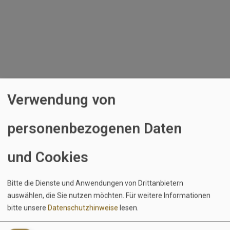
Direkt zum Inhalt
Passwort zurücksetzen
Benutzername oder E-Mail-Adresse
Verwendung von
Anweisungen zum Zurücksetzen des Passworts werden
personenbezogenen Daten
an die im Benutzerkonto hinterlegte E-Mail-Adresse
gesendet.
und Cookies
Bitte die Dienste und Anwendungen von Drittanbietern
auswählen, die Sie nutzen möchten.
Für weitere Informationen
EquiJob
bitte unsere
Datenschutzhinweise
lesen.
Wandersmannstraße 68