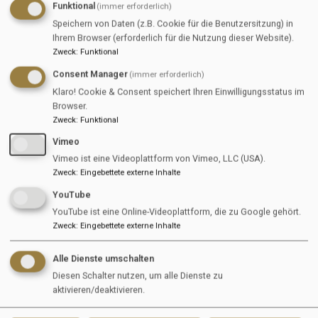
Funktional
(immer erforderlich)
Speichern von Daten (z.B. Cookie für die Benutzersitzung) in
65205 Wiesbaden
Ihrem Browser (erforderlich für die Nutzung dieser Website).
Germany
Zweck
:
Funktional
Consent Manager
(immer erforderlich)
Seitenübersicht
Klaro! Cookie & Consent speichert Ihren Einwilligungsstatus im
Browser.
Jobs
Zweck
:
Funktional
Vimeo
Für Unternehmen
Vimeo ist eine Videoplattform von Vimeo, LLC (USA).
Für Jobsuchende
Zweck
:
Eingebettete externe Inhalte
YouTube
News & Info
YouTube ist eine Online-Videoplattform, die zu Google gehört.
Zweck
:
Eingebettete externe Inhalte
Kontakt
Alle Dienste umschalten
info@equijob.de
Diesen Schalter nutzen, um alle Dienste zu
aktivieren/deaktivieren.
+496113608070